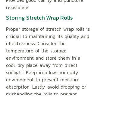
Provides good clarity and puncture
resistance.
Storing Stretch Wrap Rolls
Proper storage of stretch wrap rolls is
crucial to maintaining its quality and
effectiveness. Consider the
temperature of the storage
environment and store them in a
cool, dry place away from direct
sunlight. Keep in a low-humidity
environment to prevent moisture
absorption. Lastly, avoid dropping or
mishandling the rolls to prevent
damage to the edges.
Cách đặt hàng
Mọi yêu cầu xin vui lòng gửi vào